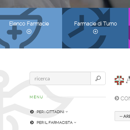
Elenco Farmacie
Farmacie di Turno
A
MENU
CON
PER I CITTADINI
PER IL FARMACISTA