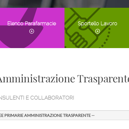
Elenco Parafarmacie
Sportello Lavoro
mministrazione Trasparent
SULENTI E COLLABORATORI