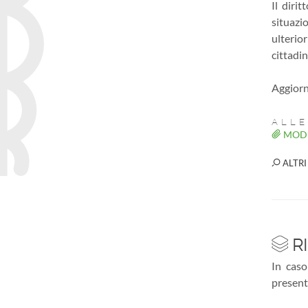
Il diri
situazi
ulterio
cittadin
Aggiorn
ALLE
MODE
ALTRI
RI
In caso
presenta