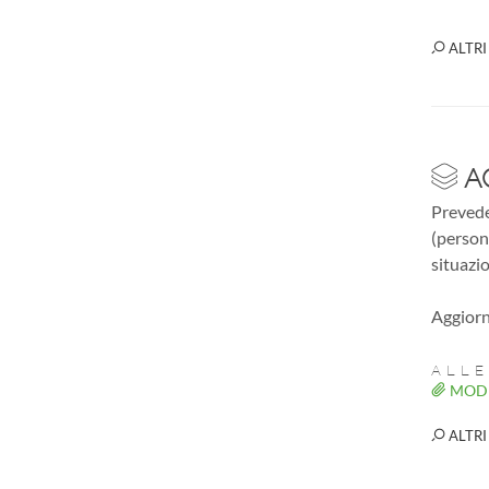
ALTRI
A
Prevede
(person
situazio
Aggiorn
ALLE
MODE
ALTRI