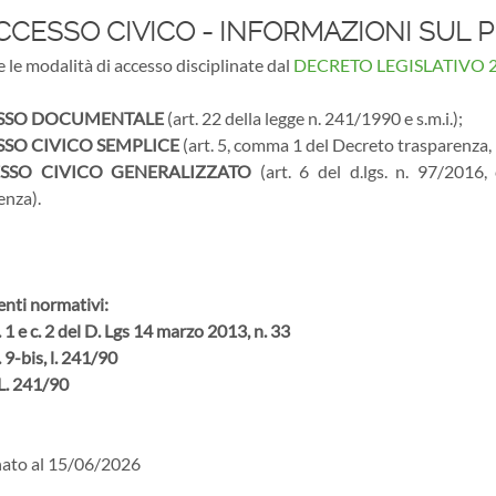
CESSO CIVICO - INFORMAZIONI SUL
 le modalità di accesso disciplinate dal
DECRETO LEGISLATIVO 25 
SSO DOCUMENTALE
(art. 22 della legge n. 241/1990 e s.m.i.);
SO CIVICO SEMPLICE
(art. 5, comma 1 del Decreto trasparenza, mo
SSO CIVICO GENERALIZZATO
(art. 6 del d.lgs. n. 97/2016,
enza).
enti normativi:
c. 1 e c. 2 del D. Lgs 14 marzo 2013, n. 33
. 9-bis, l. 241/90
 L. 241/90
ato al 15/06/2026