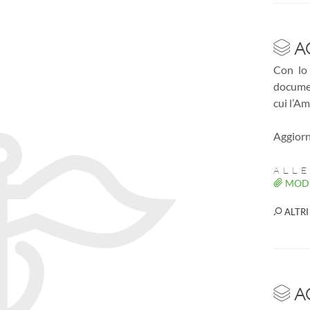
AC
Con lo 
documen
cui l’A
Aggiorn
ALLE
MODE
ALTRI
AC