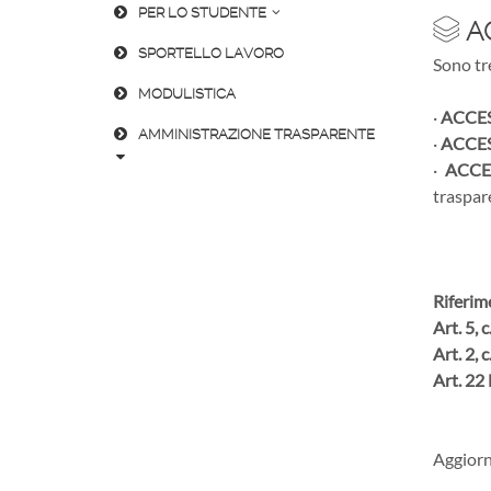
PER LO STUDENTE
AC
SPORTELLO LAVORO
Sono tre
MODULISTICA
·
ACCE
AMMINISTRAZIONE TRASPARENTE
·
ACCES
·
ACCE
traspar
Riferim
Art. 5, 
Art. 2, c
Art. 22
Aggiorn