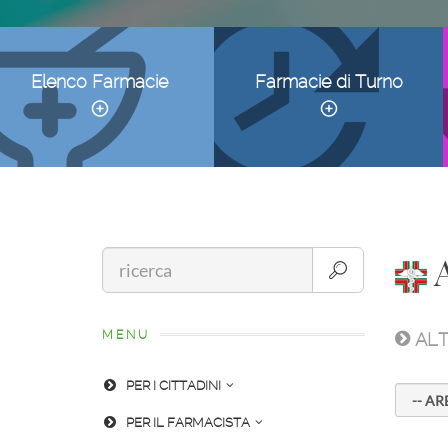
Elenco Farmacie
Farmacie di Turno
A
MENU
ALT
PER I CITTADINI
PER IL FARMACISTA