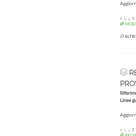
Aggiorn
ALLE
MODE
ALTRI
RE
PRO
Riferim
Linee g
Aggiorn
ALLE
REGIS